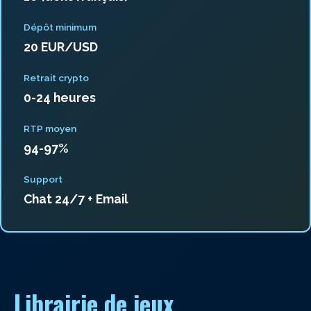
Dépôt minimum
20 EUR/USD
Retrait crypto
0-24 heures
RTP moyen
94-97%
Support
Chat 24/7 + Email
Librairie de jeux