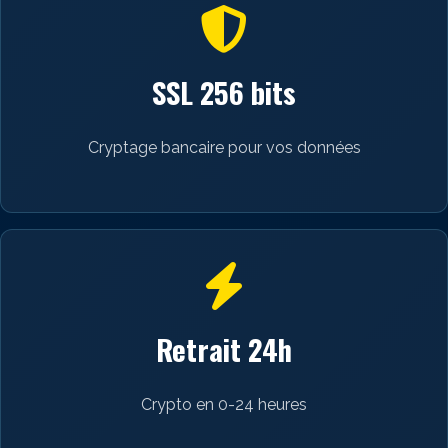
SSL 256 bits
Cryptage bancaire pour vos données
Retrait 24h
Crypto en 0-24 heures