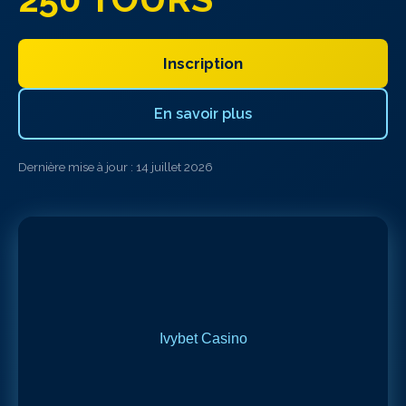
Inscription
En savoir plus
Dernière mise à jour : 14 juillet 2026